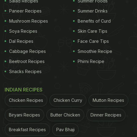
Salad Recipes
Summer Foods
Paneer Recipes
Summer Drinks
Mushroom Recipes
Benefits of Curd
Soya Recipes
Skin Care Tips
Dal Recipes
Face Care Tips
Cabbage Recipes
Smoothie Recipe
Beetroot Recipes
Phirni Recipe
Snacks Recipes
INDIAN RECIPES
Chicken Recipes
Chicken Curry
Mutton Recipes
Biryani Recipes
Butter Chicken
Dinner Recipes
Breakfast Recipes
Pav Bhaji