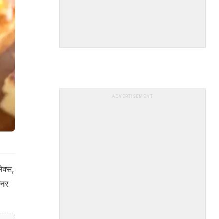
ADVERTISEMENT
ेक्स,
िनर