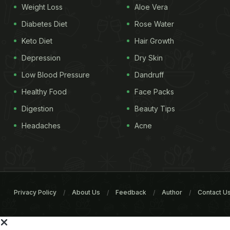
Weight Loss
Aloe Vera
Diabetes Diet
Rose Water
Keto Diet
Hair Growth
Depression
Dry Skin
Low Blood Pressure
Dandruff
Healthy Food
Face Packs
Digestion
Beauty Tips
Headaches
Acne
Privacy Policy
About Us
Feedback
Author
Contact U