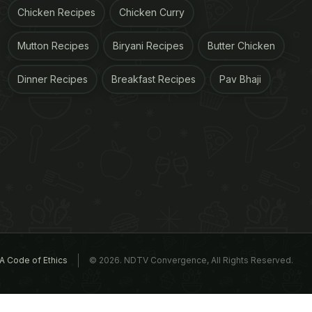
Chicken Recipes
Chicken Curry
Mutton Recipes
Biryani Recipes
Butter Chicken
Dinner Recipes
Breakfast Recipes
Pav Bhaji
A Code of Ethics
© 2026. NDTV Convergence, All Rights Reserved.