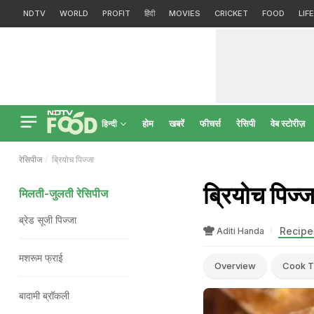
NDTV
WORLD
PROFIT
हिंदी
MOVIES
CRICKET
FOOD
LIF
होम
खबरें
फीचर्स
रेसिपी
वेब स्टोरीज़
हिन्दी
रेसिपीज
ब्रियोच पिज्जा
ब्रियोच पिज
मिलती-जुलती रेसिपीज
ब्रेड सूजी पिज्जा
Recipe 
Aditi Handa
मशरूम फ्राई
Overview
Cook T
बादामी ब्रॉकली