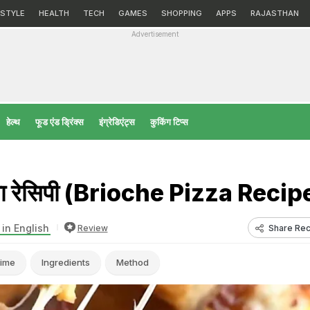
ESTYLE
HEALTH
TECH
GAMES
SHOPPING
APPS
RAJASTHAN
Advertisement
हेल्‍थ
फूड एंड ड्रिंक्स
इंग्रेडिएंट्स
कुकिंग टिप्स
्जा रेसिपी (Brioche Pizza Recip
in English
Share Rec
Review
ime
Ingredients
Method