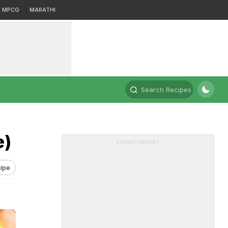
MPCG
MARATHI
Search Recipes
e)
ADVERTISEMENT
ipe