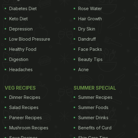
Diabetes Diet
Rose Water
Keto Diet
Hair Growth
Depression
Dry Skin
Low Blood Pressure
Dandruff
Healthy Food
Face Packs
Digestion
Beauty Tips
Headaches
Acne
VEG RECIPES
SUMMER SPECIAL
Dinner Recipes
Summer Recipes
Salad Recipes
Summer Foods
Paneer Recipes
Summer Drinks
Mushroom Recipes
Benefits of Curd
Soya Recipes
Skin Care Tips