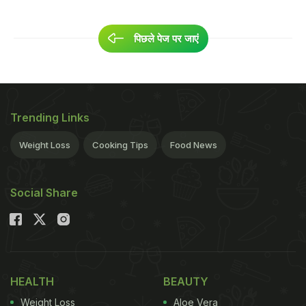
पिछले पेज पर जाएं
Trending Links
Weight Loss
Cooking Tips
Food News
Social Share
HEALTH
BEAUTY
Weight Loss
Aloe Vera