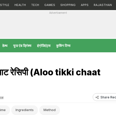
ESTYLE
HEALTH
TECH
GAMES
SHOPPING
APPS
RAJASTHAN
Advertisement
हेल्‍थ
फूड एंड ड्रिंक्स
इंग्रेडिएंट्स
कुकिंग टिप्स
चाट रेसिपी (Aloo tikki chaat
Share Rec
ew
ime
Ingredients
Method