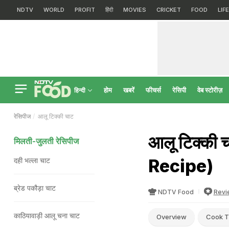
NDTV
WORLD
PROFIT
हिंदी
MOVIES
CRICKET
FOOD
LIF
होम
खबरें
फीचर्स
रेसिपी
वेब स्टोरीज़
हिन्दी
रेसिपीज
आलू टिक्की चाट
आलू टिक्की 
मिलती-जुलती रेसिपीज
Recipe)
दही भल्ला चाट
ब्रेड पकौड़ा चाट
NDTV Food
Revi
काठियावाड़ी आलू चना चाट
Overview
Cook T