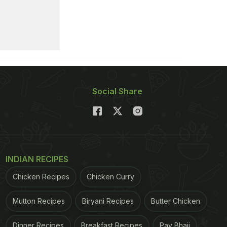
Social Share
INDIAN RECIPES
Chicken Recipes
Chicken Curry
Mutton Recipes
Biryani Recipes
Butter Chicken
Dinner Recipes
Breakfast Recipes
Pav Bhaji