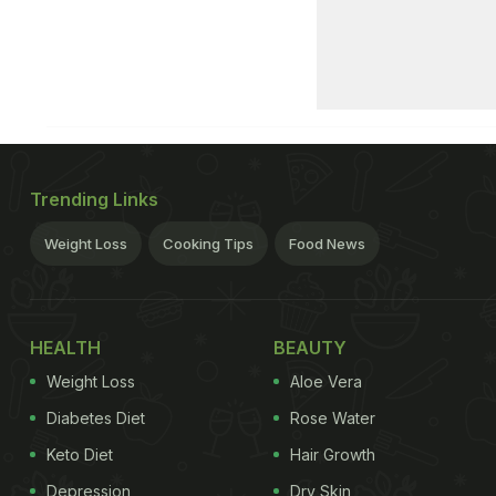
Trending Links
Weight Loss
Cooking Tips
Food News
HEALTH
BEAUTY
Weight Loss
Aloe Vera
Diabetes Diet
Rose Water
Keto Diet
Hair Growth
Depression
Dry Skin