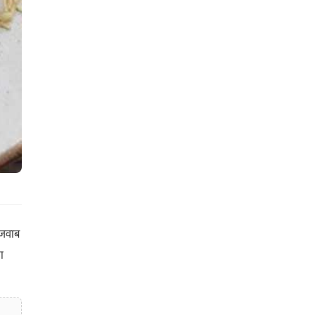
ाजवाब
ा