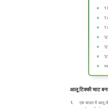
1 
1 
1 
1/
1/
1/
स्
आलू टिक्की चाट बनान
1.
एक बाउल में आलू ल