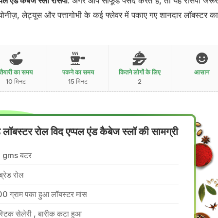
पल एंड कैबेज स्लॉ रेसिपी
: अगर आप सीफूड पसंद करते हैं, तो यह रेसिपी जरूर
योनीज़, लेट्यूस और पत्तागोभी के कई फ्लेवर में पकाए गए शानदार लॉबस्टर क
तैयारी का समय
पकने का समय
कितने लोगों के लिए
आसान
10 मिनट
15 मिनट
2
ड लॉबस्टर रोल विद एप्पल एंड कैबेज स्लॉ की सामग्री
5 gms बटर
ब्रेड रोल
0 ग्राम पका हुआ लॉबस्टर मांस
स्टिक सेलेरी , बारीक कटा हुआ