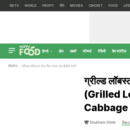
NDTV
WORLD
PROFIT
हिंदी
MOVIES
CRICKET
FOOD
LIF
होम
खबरें
फीचर्स
रेसिपी
वेब स्टोरीज़
हिन्दी
रेसिपीज
ग्रील्ड लॉबस्टर रोल विद एप्पल एंड कैबेज स्लॉ
ग्रील्ड लॉबस्
(Grilled 
Cabbage 
Rec
Shubham Shinh