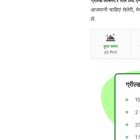
ग्रील्ड लॉबस्टर रोल विद एप्
आजमानी चाहिए! सेलेरी, मे
लें.
कुल समय
25 मिनट
ग्रील्
1
2 
20
1 