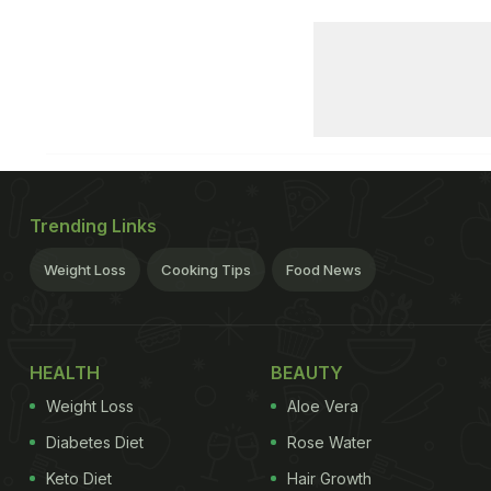
Trending Links
Weight Loss
Cooking Tips
Food News
HEALTH
BEAUTY
Weight Loss
Aloe Vera
Diabetes Diet
Rose Water
Keto Diet
Hair Growth