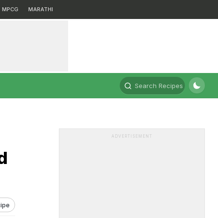
MPCG
MARATHI
Search Recipes
ADVERTISEMENT
d
ipe