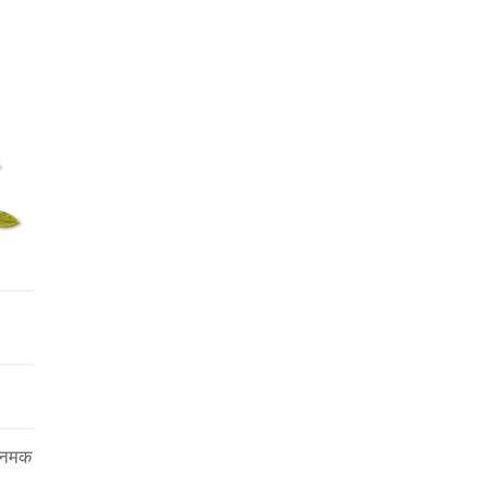
ए नमक