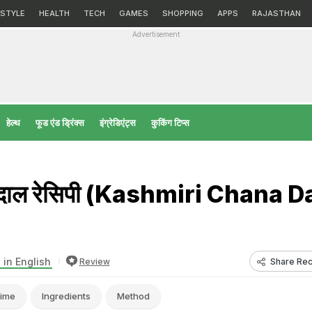
ESTYLE
HEALTH
TECH
GAMES
SHOPPING
APPS
RAJASTHAN
Advertisement
हेल्‍थ
फूड एंड ड्रिंक्स
इंग्रेडिएंट्स
कुकिंग टिप्स
ा दाल रेसिपी (Kashmiri Chana D
 in English
Share Rec
Review
ime
Ingredients
Method