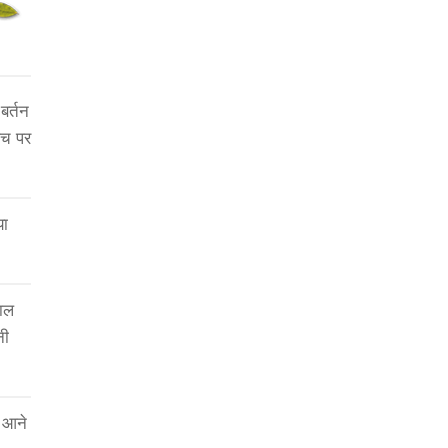
बर्तन
ंच पर
या
लाल
नी
 आने