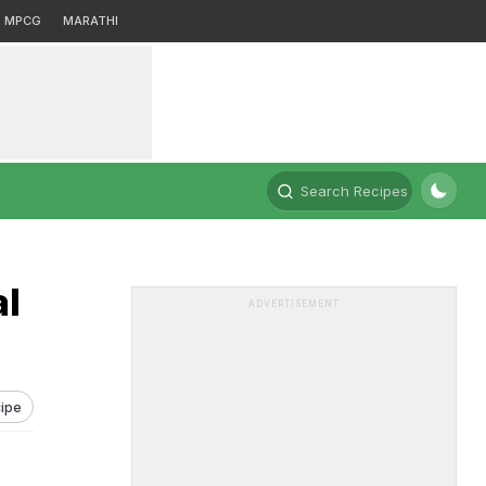
MPCG
MARATHI
Search Recipes
al
ADVERTISEMENT
ipe