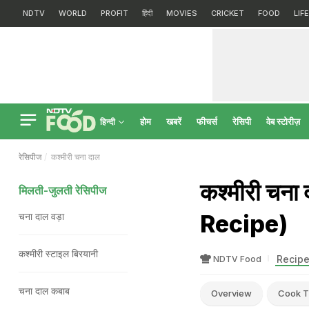
NDTV
WORLD
PROFIT
हिंदी
MOVIES
CRICKET
FOOD
LIF
होम
खबरें
फीचर्स
रेसिपी
वेब स्टोरीज़
हिन्दी
रेसिपीज
कश्मीरी चना दाल
कश्मीरी चन
मिलती-जुलती रेसिपीज
Recipe)
चना दाल वड़ा
कश्मीरी स्टाइल बिरयानी
Recipe
NDTV Food
चना दाल कबाब
Overview
Cook T