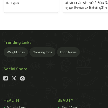
मेलन कूलर
वॉटरमेलन एंड स्वीट पोटैटो सैलेड वि
ब्राइल क्विनोआ एंड शिकंजी ड्रेसिंग
Trending Links
Weight Loss
Cooking Tips
Food News
Social Share
HEALTH
BEAUTY
Weight Loss
Aloe Vera