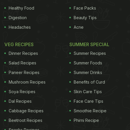
Healthy Food
Face Packs
Digestion
Beauty Tips
Headaches
Acne
VEG RECIPES
SUMMER SPECIAL
Dinner Recipes
Summer Recipes
Salad Recipes
Summer Foods
Paneer Recipes
Summer Drinks
Mushroom Recipes
Benefits of Curd
Soya Recipes
Skin Care Tips
Dal Recipes
Face Care Tips
Cabbage Recipes
Smoothie Recipe
Beetroot Recipes
Phirni Recipe
Snacks Recipes