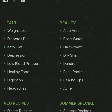
HEALTH
BEAUTY
Weight Loss
Aloe Vera
Diabetes Diet
Rose Water
Keto Diet
Hair Growth
Depression
Dry Skin
Low Blood Pressure
Dandruff
Healthy Food
Face Packs
Digestion
Beauty Tips
Headaches
Acne
VEG RECIPES
SUMMER SPECIAL
Dinner Recipes
Summer Recipes