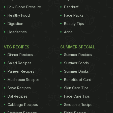
Low Blood Pressure
Dandruff
Healthy Food
Face Packs
Digestion
Beauty Tips
Headaches
Acne
VEG RECIPES
SUMMER SPECIAL
Dinner Recipes
Summer Recipes
Salad Recipes
Summer Foods
Paneer Recipes
Summer Drinks
Mushroom Recipes
Benefits of Curd
Soya Recipes
Skin Care Tips
Dal Recipes
Face Care Tips
Cabbage Recipes
Smoothie Recipe
Beetroot Recipes
Phirni Recipe