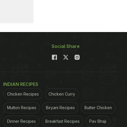
Social Share
INDIAN RECIPES
Chicken Recipes
Chicken Curry
Mutton Recipes
Biryani Recipes
Butter Chicken
Dinner Recipes
Breakfast Recipes
Pav Bhaji