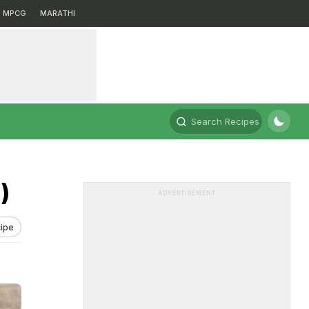
MPCG
MARATHI
Search Recipes
)
ADVERTISEMENT
ipe