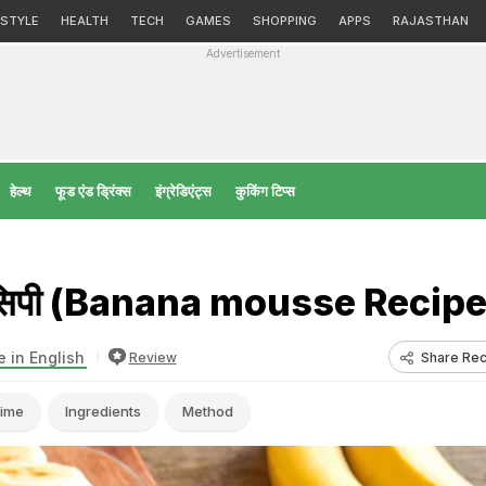
ESTYLE
HEALTH
TECH
GAMES
SHOPPING
APPS
RAJASTHAN
Advertisement
हेल्‍थ
फूड एंड ड्रिंक्स
इंग्रेडिएंट्स
कुकिंग टिप्स
 रेसिपी (Banana mousse Recipe
 in English
Share Rec
Review
ime
Ingredients
Method