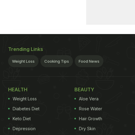
Trending Links
Weight Loss
Cooking Tips
Food News
HEALTH
BEAUTY
Weight Loss
Aloe Vera
Diabetes Diet
Rose Water
Keto Diet
Hair Growth
Depression
Dry Skin