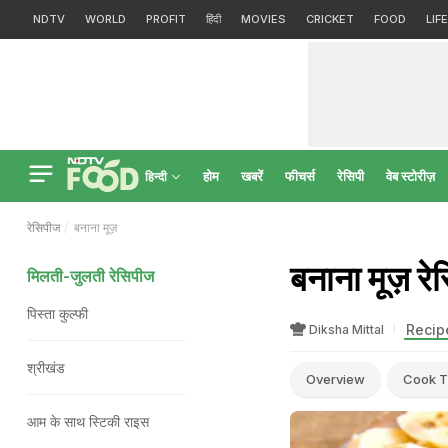
NDTV
WORLD
PROFIT
हिंदी
MOVIES
CRICKET
FOOD
LIF
होम
खबरें
फीचर्स
रेसिपी
वेब स्टोरीज़
हिन्दी
रेसिपीज
बनाना मूज़
बनाना मूज़
मिलती-जुलती रेसिपीज
पिस्ता कुल्फी
Recipe
Diksha Mittal
श्रीखंड
Overview
Cook T
आम के साथ स्टिकी राइस