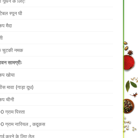
ा गूंथने के लिएः
टेबल स्पून घी
कप मैदा
नी
 चुटकी नमक
ावन सामग्रीः
कप खोया
पीस मावा (गाड़ा दूध)
कप चीनी
0 ग्राम पिस्ता
0 ग्राम नारियल , कद्दूकस
राई करने के लिए तेल