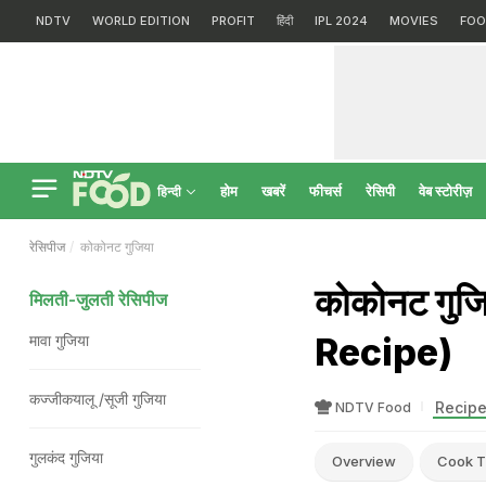
NDTV
WORLD EDITION
PROFIT
हिंदी
IPL 2024
MOVIES
FOO
होम
खबरें
फीचर्स
रेसिपी
वेब स्टोरीज़
हिन्दी
रेसिपीज
कोकोनट गुजिया
कोकोनट गुज
मिलती-जुलती रेसिपीज
Recipe)
मावा गुजिया
कज्जीकयालू /सूजी गुजिया
Recipe
NDTV Food
गुलकंद गुजिया
Overview
Cook T