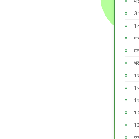
मैद
3 
1 
पा
एक
भर
1 
1 
1 
10
10
फ्