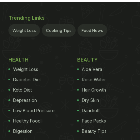
Trending Links
Weight Loss
Cooking Tips
Food News
HEALTH
BEAUTY
Weight Loss
Aloe Vera
Diabetes Diet
Rose Water
Keto Diet
Hair Growth
Depression
Dry Skin
Low Blood Pressure
Dandruff
Healthy Food
Face Packs
Digestion
Beauty Tips