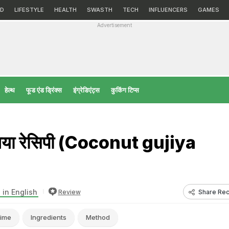
D
LIFESTYLE
HEALTH
SWASTH
TECH
INFLUENCERS
GAMES
Advertisement
हेल्‍थ
फूड एंड ड्रिंक्स
इंग्रेडिएंट्स
कुकिंग टिप्स
िया रेसिपी (Coconut gujiya
 in English
Share Rec
Review
ime
Ingredients
Method