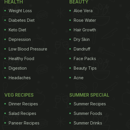
HEALTH
BEAUTY
Weight Loss
Aloe Vera
Diabetes Diet
Rose Water
Keto Diet
Hair Growth
Depression
Dry Skin
Low Blood Pressure
Dandruff
Healthy Food
Face Packs
Digestion
Beauty Tips
Headaches
Acne
VEG RECIPES
SUMMER SPECIAL
Dinner Recipes
Summer Recipes
Salad Recipes
Summer Foods
Paneer Recipes
Summer Drinks