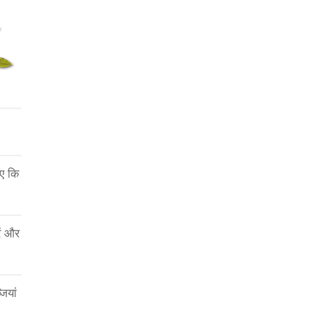
िए कि
ें और
ियां