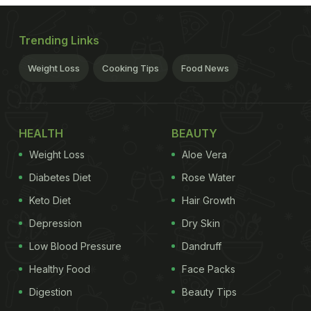
Trending Links
Weight Loss
Cooking Tips
Food News
HEALTH
BEAUTY
Weight Loss
Aloe Vera
Diabetes Diet
Rose Water
Keto Diet
Hair Growth
Depression
Dry Skin
Low Blood Pressure
Dandruff
Healthy Food
Face Packs
Digestion
Beauty Tips