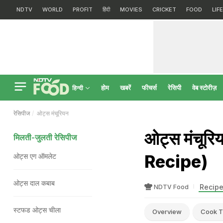
NDTV
WORLD
PROFIT
हिंदी
MOVIES
CRICKET
FOOD
LIF
होम
खबरें
फीचर्स
रेसिपी
वेब स्टोरीज़
हिन्दी
रेसिपीज
ओट्स मंचूरियन
ओट्स मंचूर
मिलती-जुलती रेसिपीज
Recipe)
ओट्स एग ऑमलेट
ओट्स दाल कबाब
Recipe
NDTV Food
स्टफड ओट्स चीला
Overview
Cook T