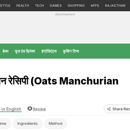
ESTYLE
HEALTH
TECH
GAMES
SHOPPING
APPS
RAJASTHAN
Advertisement
हेल्‍थ
फूड एंड ड्रिंक्स
इंग्रेडिएंट्स
कुकिंग टिप्स
ियन रेसिपी (Oats Manchurian
 in English
Share Rec
Review
ime
Ingredients
Method