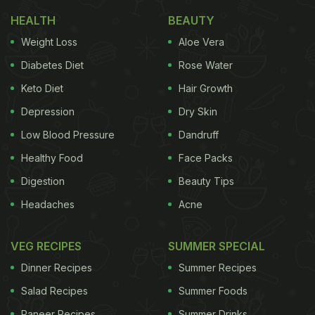
HEALTH
BEAUTY
Weight Loss
Aloe Vera
Diabetes Diet
Rose Water
Keto Diet
Hair Growth
Depression
Dry Skin
Low Blood Pressure
Dandruff
Healthy Food
Face Packs
Digestion
Beauty Tips
Headaches
Acne
VEG RECIPES
SUMMER SPECIAL
Dinner Recipes
Summer Recipes
Salad Recipes
Summer Foods
Paneer Recipes
Summer Drinks