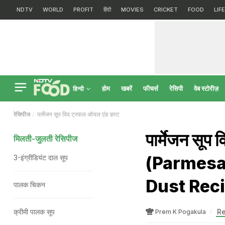
NDTV
WORLD
PROFIT
हिंदी
MOVIES
CRICKET
FOOD
LIF
होम
खबरें
फीचर्स
रेसिपी
वेब स्टोरीज़
हिन्दी
रेसिपीज
पार्मेजन सूप विद ट्रफल ऑयल एंड डस्ट
पार्मेजन सूप
मिलती-जुलती रेसिपीज
(Parmesan
3-इंग्रीडियंट दाल सूप
Dust Rec
पालक चिकन
क्रीमी पालक सूप
Re
Prem K Pogakula