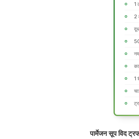
1 
2 
दू
50
न
का
1 
चा
ट्
पार्मेजन सूप विद ट्