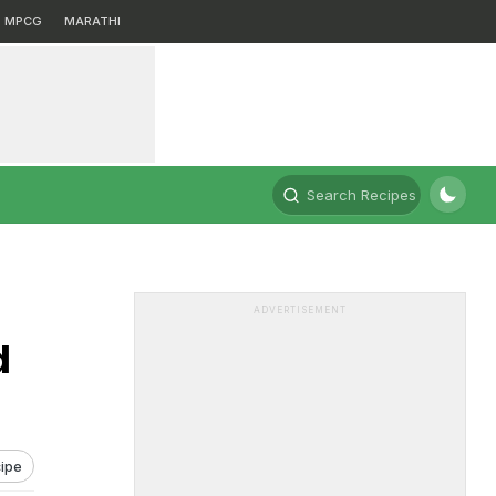
MPCG
MARATHI
Search Recipes
ADVERTISEMENT
d
ipe