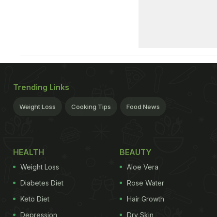
Trending Links
Weight Loss
Cooking Tips
Food News
HEALTH
BEAUTY
Weight Loss
Aloe Vera
Diabetes Diet
Rose Water
Keto Diet
Hair Growth
Depression
Dry Skin