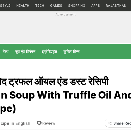
ESTYLE
HEALTH
TECH
GAMES
SHOPPING
APPS
RAJASTHAN
Advertisement
हेल्‍थ
फूड एंड ड्रिंक्स
इंग्रेडिएंट्स
कुकिंग टिप्स
 विद ट्रफल ऑयल एंड डस्ट रेसिपी
 Soup With Truffle Oil An
ipe)
cipe in English
Share Rec
Review