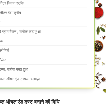
लीटर चिकन स्टॉक
लीटर हैवी क्रीम
ध
 ग्राम बैकन , बारीक कटा हुआ
मक
लीमिर्च
शैलेट
इव्ज़, बारीक कटा हुआ
रफल ऑयल एंड ट्रफल स्लाइस
रफल ऑयल एंड डस्ट बनाने की वि​धि