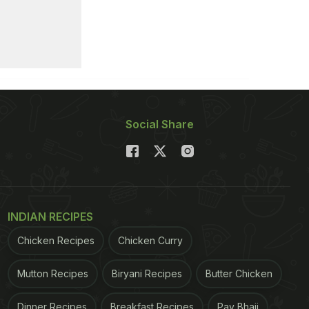
Social Share
INDIAN RECIPES
Chicken Recipes
Chicken Curry
Mutton Recipes
Biryani Recipes
Butter Chicken
Dinner Recipes
Breakfast Recipes
Pav Bhaji