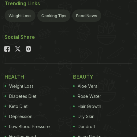
Trending Links
Weight Loss
Cooking Tips
Food News
Social Share
HEALTH
BEAUTY
Weight Loss
Aloe Vera
Diabetes Diet
Rose Water
Keto Diet
Hair Growth
Depression
Dry Skin
Low Blood Pressure
Dandruff
Healthy Food
Face Packs