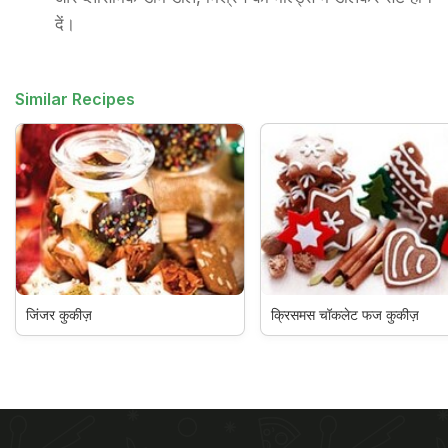
दें।
Similar Recipes
जिंजर कुकीज़
क्रिसमस चॉकलेट फज कुकीज़