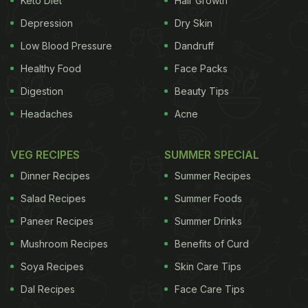
Keto Diet
Hair Growth
Depression
Dry Skin
Low Blood Pressure
Dandruff
Healthy Food
Face Packs
Digestion
Beauty Tips
Headaches
Acne
VEG RECIPES
SUMMER SPECIAL
Dinner Recipes
Summer Recipes
Salad Recipes
Summer Foods
Paneer Recipes
Summer Drinks
Mushroom Recipes
Benefits of Curd
Soya Recipes
Skin Care Tips
Dal Recipes
Face Care Tips