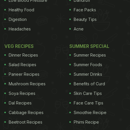
Low Blood Pressure
Dandruff
Healthy Food
Face Packs
Digestion
Beauty Tips
Headaches
Acne
VEG RECIPES
SUMMER SPECIAL
Dinner Recipes
Summer Recipes
Salad Recipes
Summer Foods
Paneer Recipes
Summer Drinks
Mushroom Recipes
Benefits of Curd
Soya Recipes
Skin Care Tips
Dal Recipes
Face Care Tips
Cabbage Recipes
Smoothie Recipe
Beetroot Recipes
Phirni Recipe