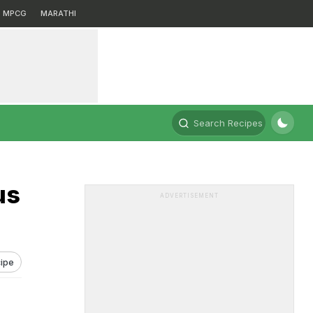
MPCG
MARATHI
Search Recipes
gus
ADVERTISEMENT
ipe