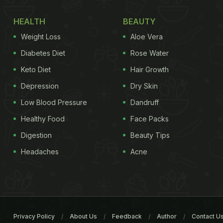
HEALTH
BEAUTY
Weight Loss
Aloe Vera
Diabetes Diet
Rose Water
Keto Diet
Hair Growth
Depression
Dry Skin
Low Blood Pressure
Dandruff
Healthy Food
Face Packs
Digestion
Beauty Tips
Headaches
Acne
Privacy Policy
About Us
Feedback
Author
Contact U