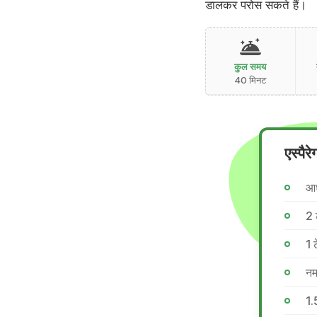
डालकर परोस सकते हैं।
कुल समय
40 मिनट
एस्पै
आध
2 
1 
नम
1.