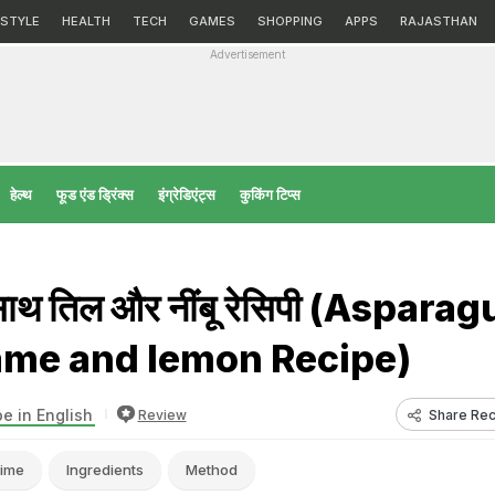
ESTYLE
HEALTH
TECH
GAMES
SHOPPING
APPS
RAJASTHAN
Advertisement
हेल्‍थ
फूड एंड ड्रिंक्स
इंग्रेडिएंट्स
कुकिंग टिप्स
े साथ तिल और नींबू रेसिपी (Aspara
ame and lemon Recipe)
e in English
Share Rec
Review
ime
Ingredients
Method