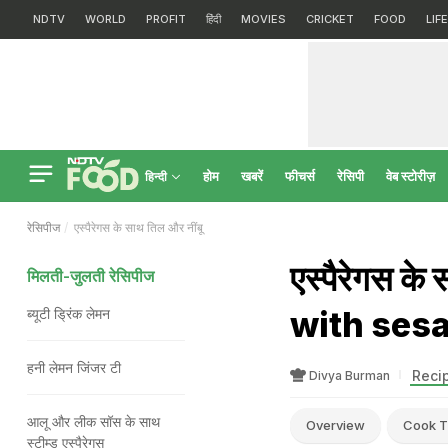
NDTV
WORLD
PROFIT
हिंदी
MOVIES
CRICKET
FOOD
LIF
होम
खबरें
फीचर्स
रेसिपी
वेब स्टोरीज़
हिन्दी
रेसिपीज
एस्पैरेगस के साथ तिल और नींबू
एस्पैरेगस क
मिलती-जुलती रेसिपीज
with ses
ब्यूटी ड्रिंक लेमन
हनी लेमन जिंजर टी
Recip
Divya Burman
आलू और लीक सॉस के साथ
Overview
Cook T
स्टीम्ड एस्पैरेगस