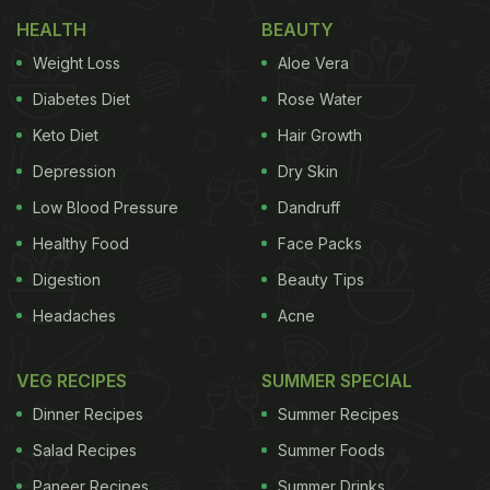
HEALTH
BEAUTY
Weight Loss
Aloe Vera
Diabetes Diet
Rose Water
Keto Diet
Hair Growth
Depression
Dry Skin
Low Blood Pressure
Dandruff
Healthy Food
Face Packs
Digestion
Beauty Tips
Headaches
Acne
VEG RECIPES
SUMMER SPECIAL
Dinner Recipes
Summer Recipes
Salad Recipes
Summer Foods
Paneer Recipes
Summer Drinks