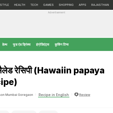
ESTYLE
HEALTH
TECH
GAMES
SHOPPING
APPS
RAJASTHAN
Advertisement
हेल्‍थ
फूड एंड ड्रिंक्स
इंग्रेडिएंट्स
कुकिंग टिप्स
 सैलेड रेसिपी (Hawaiin papaya
ipe)
Recipe in English
sson Mumbai Goregaon
Review