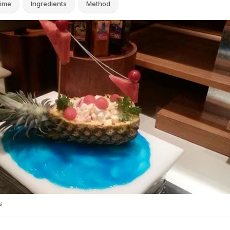
ime
Ingredients
Method
ड