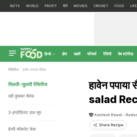
NDTV
WORLD
PROFIT
हिंदी
MOVIES
CRICKET
FOOD
LIF
होम
खबरें
फीचर्स
रेसिपी
वेब स्टोरीज़
हिन्दी
रेसिपीज
हावेन पपाया सैलेड
हावेन पपाया
मिलती-जुलती रेसिपीज
salad Rec
दही कुंकबर सैलेड
3-इंग्रीडियंट दाल सूप
Kamlesh Rawat - Radi
Share Recipe
हेल्दी चॉकलेट केक