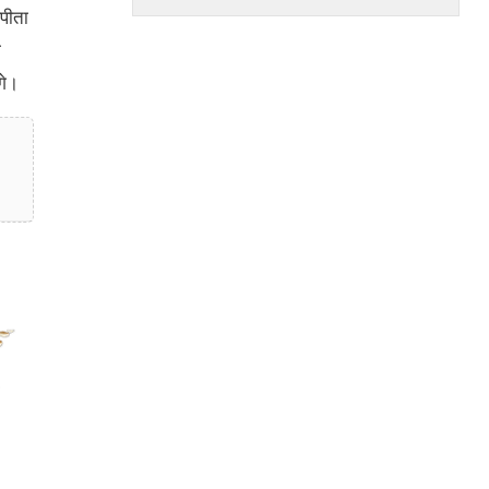
पीता
ा
गे।