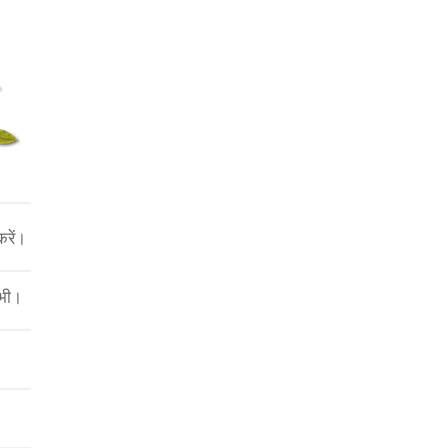
रें।
 भी।