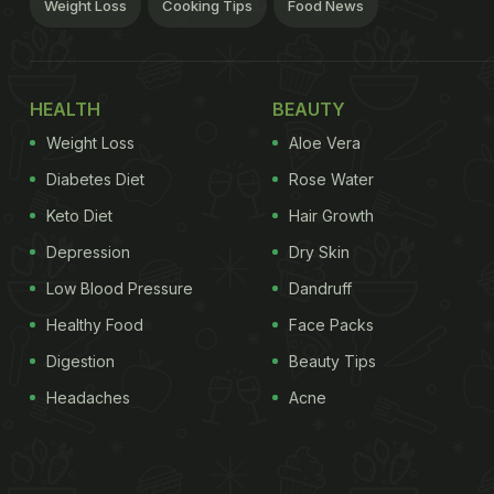
Weight Loss
Cooking Tips
Food News
HEALTH
BEAUTY
Weight Loss
Aloe Vera
Diabetes Diet
Rose Water
Keto Diet
Hair Growth
Depression
Dry Skin
Low Blood Pressure
Dandruff
Healthy Food
Face Packs
Digestion
Beauty Tips
Headaches
Acne