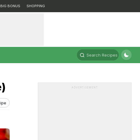
BIG BONUS
SHOPPING
Search Recipes
e)
ADVERTISEMENT
ipe