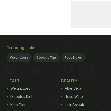
Trending Links
Weight Loss
Cooking Tips
Food News
HEALTH
BEAUTY
Weight Loss
Aloe Vera
Diabetes Diet
Rose Water
Keto Diet
Hair Growth