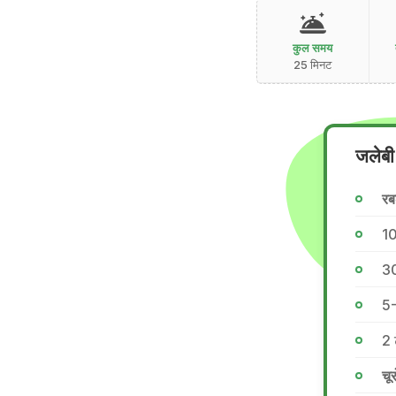
कुल समय
25 मिनट
जलेबी
रब
10
30
5-
2 
चू