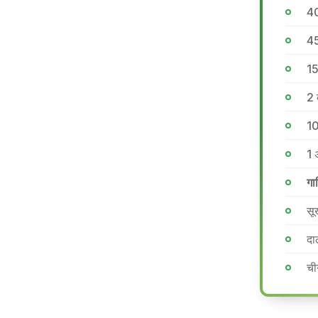
40
45
15
2 
10
1 
गा
सूख
दा
ची