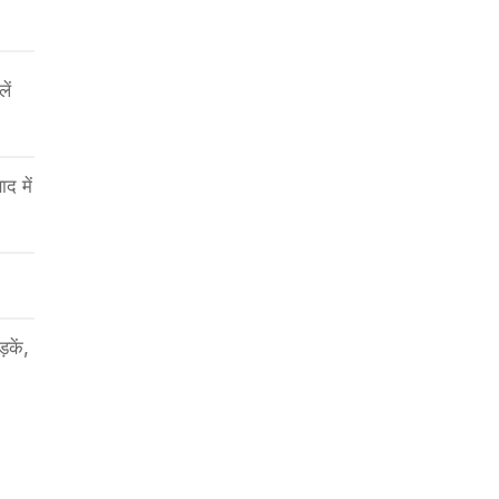
ें
द में
़कें,