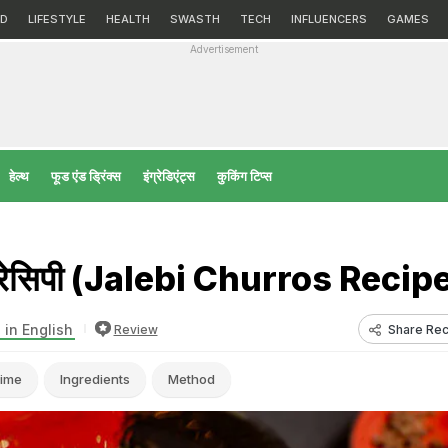
D
LIFESTYLE
HEALTH
SWASTH
TECH
INFLUENCERS
GAMES
Advertisement
हेल्‍थ
फूड एंड ड्रिंक्स
इंग्रेडिएंट्स
कुकिंग टिप्स
स रेसिपी (Jalebi Churros Recip
 in English
Share Rec
Review
ime
Ingredients
Method