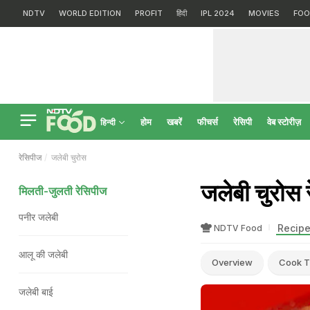
NDTV
WORLD EDITION
PROFIT
हिंदी
IPL 2024
MOVIES
FOO
होम
खबरें
फीचर्स
रेसिपी
वेब स्टोरीज़
हिन्दी
रेसिपीज
जलेबी चुरोस
जलेबी चुरो
मिलती-जुलती रेसिपीज
पनीर जलेबी
Recipe
NDTV Food
आलू की जलेबी
Overview
Cook T
जलेबी बाई