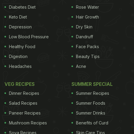
Diabetes Diet
Rose Water
Keto Diet
Hair Growth
Depression
Dry Skin
Low Blood Pressure
Dandruff
Healthy Food
Face Packs
Digestion
Beauty Tips
Headaches
Acne
VEG RECIPES
SUMMER SPECIAL
Dinner Recipes
Summer Recipes
Salad Recipes
Summer Foods
Paneer Recipes
Summer Drinks
Mushroom Recipes
Benefits of Curd
Soya Recipes
Skin Care Tips