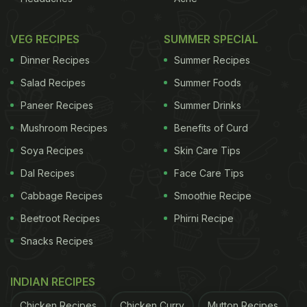
VEG RECIPES
SUMMER SPECIAL
Dinner Recipes
Summer Recipes
Salad Recipes
Summer Foods
Paneer Recipes
Summer Drinks
Mushroom Recipes
Benefits of Curd
Soya Recipes
Skin Care Tips
Dal Recipes
Face Care Tips
Cabbage Recipes
Smoothie Recipe
Beetroot Recipes
Phirni Recipe
Snacks Recipes
INDIAN RECIPES
Chicken Recipes
Chicken Curry
Mutton Recipes