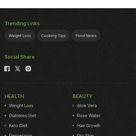
Trending Links
Weight Loss
Cooking Tips
Food News
Social Share
HEALTH
BEAUTY
Weight Loss
Aloe Vera
Diabetes Diet
Rose Water
Keto Diet
Hair Growth
Depression
Dry Skin