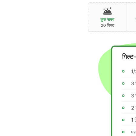
कुल समय
20 मिनट
गिल्ट
1/
3 
3 
2 
1 
पत