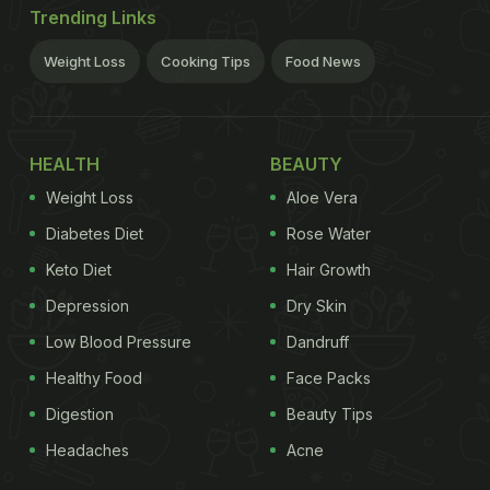
Trending Links
Weight Loss
Cooking Tips
Food News
HEALTH
BEAUTY
Weight Loss
Aloe Vera
Diabetes Diet
Rose Water
Keto Diet
Hair Growth
Depression
Dry Skin
Low Blood Pressure
Dandruff
Healthy Food
Face Packs
Digestion
Beauty Tips
Headaches
Acne