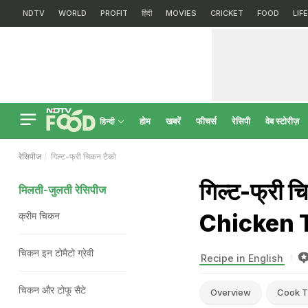
NDTV
WORLD
PROFIT
हिंदी
MOVIES
CRICKET
FOOD
LIF
होम
खबरें
फीचर्स
रेसिपी
वेब स्टोरीज़
हिन्दी
रेसिपीज
गिल्ट-फ्री चिकन टैको
गिल्ट-फ्री 
मिलती-जुलती रेसिपीज
Chicken 
क्रीम चिकन
चिकन इन टोमैटो ग्रेवी
Recipe in English
चिकन और टोफू सैटे
Overview
Cook T