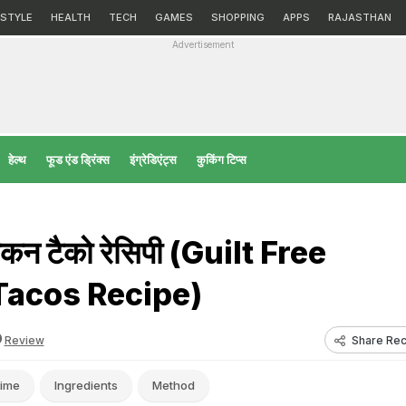
ESTYLE
HEALTH
TECH
GAMES
SHOPPING
APPS
RAJASTHAN
Advertisement
हेल्‍थ
फूड एंड ड्रिंक्स
इंग्रेडिएंट्स
कुकिंग टिप्स
चिकन टैको रेसिपी (Guilt Free
Tacos Recipe)
Share Rec
Review
ime
Ingredients
Method