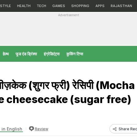
ESTYLE
HEALTH
TECH
GAMES
SHOPPING
APPS
RAJASTHAN
Advertisement
हेल्‍थ
फूड एंड ड्रिंक्स
इंग्रेडिएंट्स
कुकिंग टिप्स
चीज़केक (शुगर फ्री) रेसिपी (Mocha
e cheesecake (sugar free)
 in English
Share Rec
Review