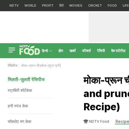
NDTV
WORLD
PROFIT
हिंदी
MOVIES
CRICKET
FOOD
LIF
होम
खबरें
फीचर्स
रेसिपी
वेब स्टोरीज़
हिन्दी
रेसिपीज
मोका-प्रून चीज़केक (शुगर फ्री)
मोका-प्रून 
मिलती-जुलती रेसिपीज
and prun
स्ट्रॉबेरी शॉर्टकेक
Recipe)
हनी स्पंज केक
चॉकलेट मग केक
Recipe
NDTV Food