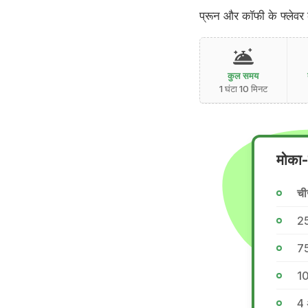
प्रून और कॉफी के फ्लेवर
कुल समय
1 घंटा 10 मिनट
मोका-
ची
25
75
10 
4 