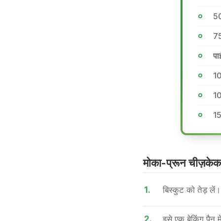
50
75
पा
10
10
15
मोका-प्रून चीज़केक 
1.
बिस्कुट को तेड़ ले
2.
इसे एक बेकिंग पैन म