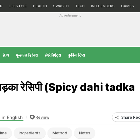
D
LIFESTYLE
HEALTH
SWASTH
TECH
INFLUENCERS
GAMES
Advertisement
हेल्‍थ
फूड एंड ड्रिंक्स
इंग्रेडिएंट्स
कुकिंग टिप्स
 तड़का रेसिपी (Spicy dahi tadka
 in English
Share Rec
Review
ime
Ingredients
Method
Notes