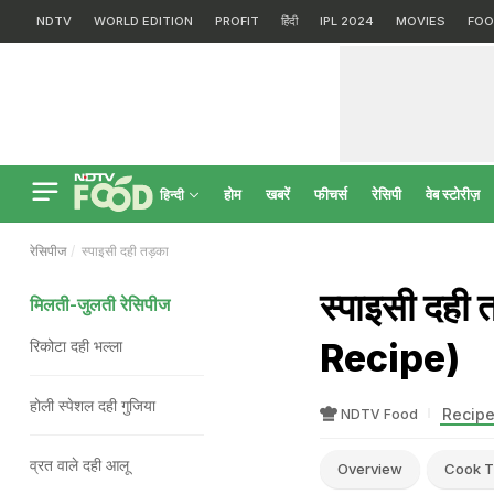
NDTV
WORLD EDITION
PROFIT
हिंदी
IPL 2024
MOVIES
FOO
होम
खबरें
फीचर्स
रेसिपी
वेब स्टोरीज़
हिन्दी
रेसिपीज
स्पाइसी दही तड़का
स्पाइसी दही
मिलती-जुलती रेसिपीज
Recipe)
रिकोटा दही भल्ला
होली स्पेशल दही गुजिया
Recipe
NDTV Food
व्रत वाले दही आलू
Overview
Cook T