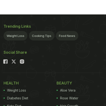
Trending Links
Weight Loss
Cooking Tips
Food News
Social Share
HEALTH
BEAUTY
Weight Loss
Aloe Vera
Diabetes Diet
Rose Water
Keto Diet
Hair Growth