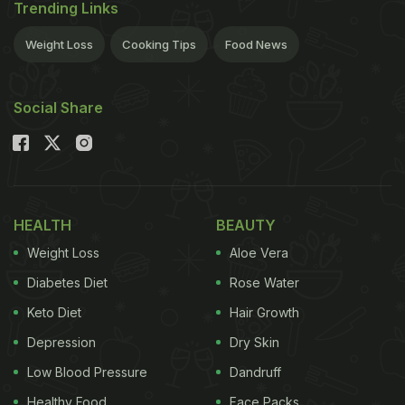
Trending Links
Weight Loss
Cooking Tips
Food News
Social Share
HEALTH
BEAUTY
Weight Loss
Aloe Vera
Diabetes Diet
Rose Water
Keto Diet
Hair Growth
Depression
Dry Skin
Low Blood Pressure
Dandruff
Healthy Food
Face Packs