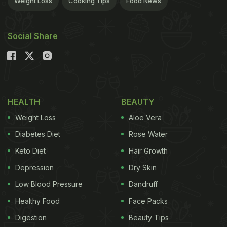
Weight Loss
Cooking Tips
Food News
Social Share
HEALTH
BEAUTY
Weight Loss
Aloe Vera
Diabetes Diet
Rose Water
Keto Diet
Hair Growth
Depression
Dry Skin
Low Blood Pressure
Dandruff
Healthy Food
Face Packs
Digestion
Beauty Tips