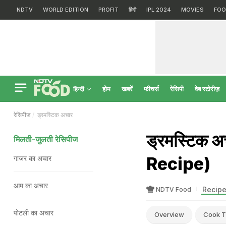
NDTV
WORLD EDITION
PROFIT
हिंदी
IPL 2024
MOVIES
FOO
होम
खबरें
फीचर्स
रेसिपी
वेब स्टोरीज़
हिन्दी
रेसिपीज
ड्रमस्टिक अचार
ड्रमस्टिक 
मिलती-जुलती रेसिपीज
Recipe)
गाजर का अचार
आम का अचार
Recipe
NDTV Food
पोटली का अचार
Overview
Cook T