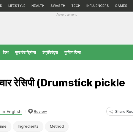
D
LIFESTYLE
HEALTH
SWASTH
TECH
INFLUENCERS
GAMES
Advertisement
हेल्‍थ
फूड एंड ड्रिंक्स
इंग्रेडिएंट्स
कुकिंग टिप्स
अचार रेसिपी (Drumstick pickle
 in English
Share Rec
Review
ime
Ingredients
Method