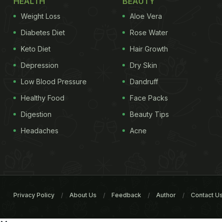
HEALTH
BEAUTY
Weight Loss
Aloe Vera
Diabetes Diet
Rose Water
Keto Diet
Hair Growth
Depression
Dry Skin
Low Blood Pressure
Dandruff
Healthy Food
Face Packs
Digestion
Beauty Tips
Headaches
Acne
Privacy Policy
About Us
Feedback
Author
Contact U