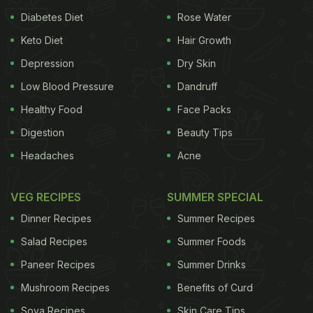
Diabetes Diet
Rose Water
Keto Diet
Hair Growth
Depression
Dry Skin
Low Blood Pressure
Dandruff
Healthy Food
Face Packs
Digestion
Beauty Tips
Headaches
Acne
VEG RECIPES
SUMMER SPECIAL
Dinner Recipes
Summer Recipes
Salad Recipes
Summer Foods
Paneer Recipes
Summer Drinks
Mushroom Recipes
Benefits of Curd
Soya Recipes
Skin Care Tips