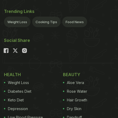
Trending Links
Weight Loss
Cooking Tips
Food News
Social Share
HEALTH
BEAUTY
Weight Loss
Aloe Vera
Diabetes Diet
Rose Water
Keto Diet
Hair Growth
Depression
Dry Skin
Low Blood Pressure
Dandruff