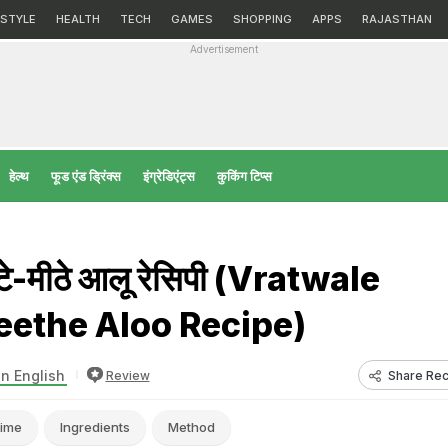
ESTYLE
HEALTH
TECH
GAMES
SHOPPING
APPS
RAJASTHAN
Advertisement
हेल्‍थ
फूड एंड ड्रिंक्स
इंग्रेडिएंट्स
कुकिंग टिप्स
्टे-मीठे आलू रेसिपी (Vratwale
eethe Aloo Recipe)
in English
Share Rec
Review
ime
Ingredients
Method