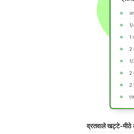
आध
1/
1 
2 
1/
2 
2 
एक
व्रतवाले खट्टे-मीठे 