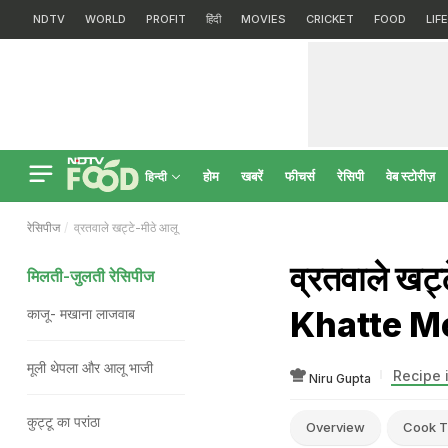
NDTV
WORLD
PROFIT
हिंदी
MOVIES
CRICKET
FOOD
LIF
होम
खबरें
फीचर्स
रेसिपी
वेब स्टोरीज़
हिन्दी
रेसिपीज
व्रतवाले खट्टे-मीठे आलू
व्रतवाले खट
मिलती-जुलती रेसिपीज
Khatte M
काजू- मखाना लाजवाब
मूली थेपला और आलू भाजी
Recipe 
Niru Gupta
कुट्टू का परांठा
Overview
Cook T