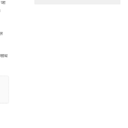
 जा
े
ाल
 साथ