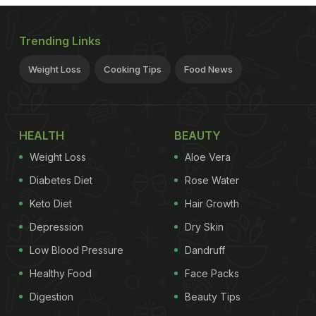
Trending Links
Weight Loss
Cooking Tips
Food News
HEALTH
BEAUTY
Weight Loss
Aloe Vera
Diabetes Diet
Rose Water
Keto Diet
Hair Growth
Depression
Dry Skin
Low Blood Pressure
Dandruff
Healthy Food
Face Packs
Digestion
Beauty Tips