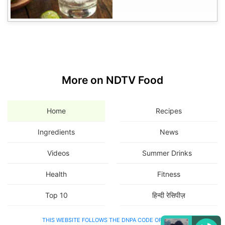
More on NDTV Food
Home
Recipes
Ingredients
News
Videos
Summer Drinks
Health
Fitness
Top 10
हिन्दी रेसिपीज़
THIS WEBSITE FOLLOWS THE DNPA CODE OF ETHICS