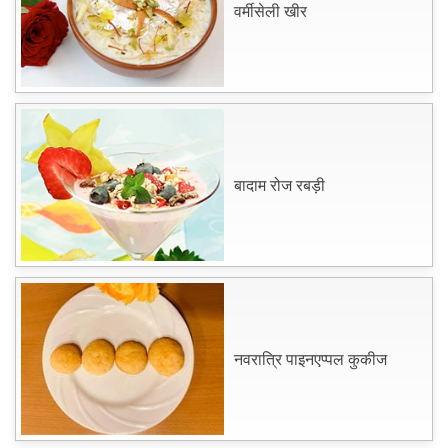
वर्मीसेली खीर
बादाम रोज रबड़ी
नवरात्रि पाइनएप्पल कुकीज